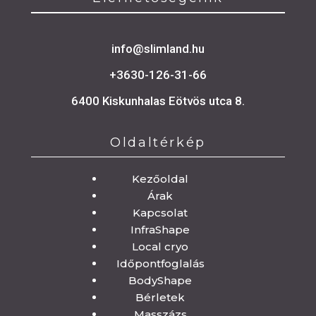
info@slimland.hu
+3630-126-31-66
6400 Kiskunhalas Eötvös utca 8.
Oldaltérkép
Oldaltérkép
Kezőoldal
Árak
Kapcsolat
InfraShape
Local cryo
Időpontfoglalás
BodyShape
Bérletek
Masszázs