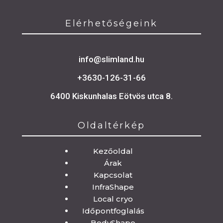
Elérhetőségeink
info@slimland.hu
+3630-126-31-66
6400 Kiskunhalas Eötvös utca 8.
Oldaltérkép
Oldaltérkép
Kezőoldal
Árak
Kapcsolat
InfraShape
Local cryo
Időpontfoglalás
BodyShape