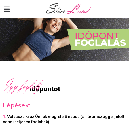
Így foglalj
időpontot
Lépések:
1.
Válassza ki az Önnek megfelelő napot! (a háromszöggel jelölt
napok teljesen foglaltak)