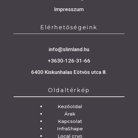
Impresszum
Elérhetőségeink
info@slimland.hu
+3630-126-31-66
6400 Kiskunhalas Eötvös utca 8.
Oldaltérkép
Oldaltérkép
Kezőoldal
Árak
Kapcsolat
InfraShape
Local cryo