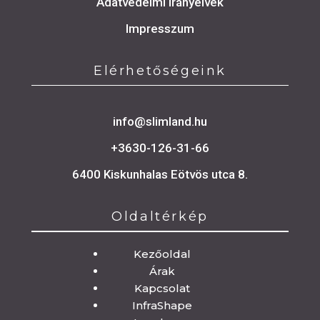
Adatvédelmi irányelvek
Impresszum
Elérhetőségeink
info@slimland.hu
+3630-126-31-66
6400 Kiskunhalas Eötvös utca 8.
Oldaltérkép
Oldaltérkép
Kezőoldal
Árak
Kapcsolat
InfraShape